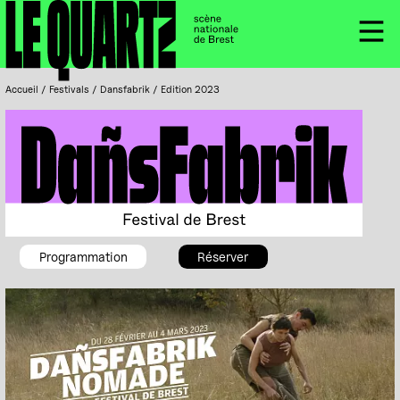
Accueil
Panneau de gestion des cookies
Menu
Accueil
/
Festivals
/
Dansfabrik
/
Edition 2023
DañsFabrik, Festival de Brest
Programmation
Réserver