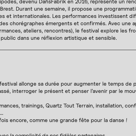
ntipodes, devenu DañsFabrik en 2016, représente un re
Brest. Durant une semaine, il propose une programmat
es et internationales. Les performances investissent dif
e à des chorégraphes émergents et confirmés. Avec une 
rmances, ateliers, rencontres), le festival explore les fr
ublic dans une réflexion artistique et sensible.
le festival allonge sa durée pour augmenter le temps de
passé, interroger le présent et penser l’avenir par le m
ances, trainings, Quartz Tout Terrain, installation, con
s…
e fois encore, comme une grande fête pour la danse !
ec la complicité de nos fidèles partenaires