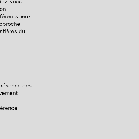
ndez-vous
ion
férents lieux
approche
ontières du
 présence des
ouvement
férence