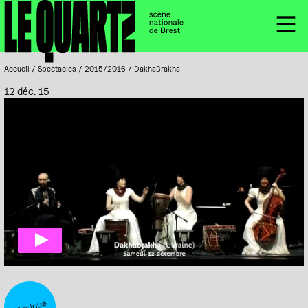
Accueil
Panneau de gestion des cookies
Menu
Accueil
/
Spectacles
/
2015/2016
/
DakhaBrakha
12 déc. 15
Musique