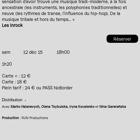
sensation d’avoir trouvé une musique tradi-moderne, à la fois
ancestrale (les instruments, les polyphonies traditionnelles) et
neuve (les rythmes de transe, l’influence du hip-hop). De la
musique tribale et hors du temps… »
Les Inrock
Réserver
sam
12 déc 15
18h00
1h20
Carte + : 12 €
Carte : 18 €
Plein tarif : 24 € ou PASS NoBorder
Distribution
Avec
Marko Halanevych, Olena Tsybulska, Iryna Kovalenko
et
Nina Garenetska
Production
: RUN Productions