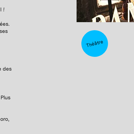
 !
ées.
ises
Théâtre
e des
 Plus
oro,