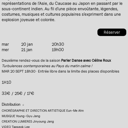
représentations de l’Asie, du Caucase au Japon en passant par le
sous-continent indien. Au fil d’une pièce envoûtante, légendes,
costumes, musiques et cultures populaires s’expriment dans une
explosion joyeuse et colorée.
Réserver
mar
20 jan
20h30
mer
21 jan
19h00
Deuxième rendez-vous de la saison
Parler Danse avec Céline Roux
Turbulences contemporaines au Pays du matin calme !
MAR 20 SEPT 18h30 · Entrée libre dans la limite des places disponibles
1H10
33€ / 25€ / 17€
Distribution
CHORÉGRAPHIE ET DIRECTION ARTISTIQUE Eun-Me Ahn
MUSIQUE Young-Gyu Jang
CREATION LUMIERES Jinyoung Jang
VIDEO Taeseok Lee