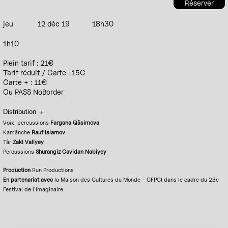
Réserver
jeu
12 déc 19
18h30
1h10
Plein tarif : 21€
Tarif réduit / Carte : 15€
Carte + : 11€
Ou PASS NoBorder
Distribution
Voix, percussions
Fargana Qâsimova
Kamânche
Rauf Islamov
Târ
Zaki Valiyey
Percussions
Shurangiz Cavidan Nabiyey
Production
Run Productions
En partenariat avec
la Maison des Cultures du Monde - CFPCI dans le cadre du 23e
Festival de l’Imaginaire