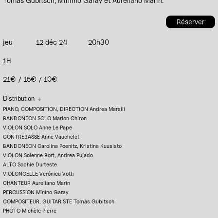
Tomàs Gubitsch, Minimo Garay et Aureliano Marin.
Réserver
jeu
12 déc 24
20h30
1H
21€ / 15€ / 10€
Distribution
PIANO, COMPOSITION, DIRECTION Andrea Marsili
BANDONÉON SOLO Marion Chiron
VIOLON SOLO Anne Le Pape
CONTREBASSE Anne Vauchelet
BANDONÉON Carolina Poenitz, Kristina Kuusisto
VIOLON Solenne Bort, Andrea Pujado
ALTO Sophie Durteste
VIOLONCELLE Verónica Votti
CHANTEUR Aureliano Marin
PERCUSSION Minino Garay
COMPOSITEUR, GUITARISTE Tomás Gubitsch
PHOTO Michèle Pierre