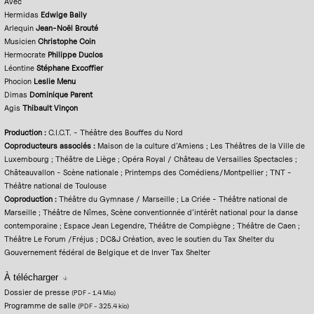
Avec
Hermidas
Edwige Baily
Arlequin
Jean-Noël Brouté
Musicien
Christophe Coin
Hermocrate
Philippe Duclos
Léontine
Stéphane Excoffier
Phocion
Leslie Menu
Dimas
Dominique Parent
Agis
Thibault Vinçon
Production :
C.I.C.T. - Théâtre des Bouffes du Nord
Coproducteurs associés :
Maison de la culture d’Amiens ; Les Théâtres de la Ville de
Luxembourg ; Théâtre de Liège ; Opéra Royal / Château de Versailles Spectacles ;
Châteauvallon - Scène nationale ; Printemps des Comédiens/Montpellier ; TNT -
Théâtre national de Toulouse
Coproduction :
Théâtre du Gymnase / Marseille ; La Criée - Théâtre national de
Marseille ; Théâtre de Nîmes, Scène conventionnée d’intérêt national pour la danse
contemporaine ; Espace Jean Legendre, Théâtre de Compiègne ; Théâtre de Caen ;
Théâtre Le Forum /Fréjus ; DC&J Création, avec le soutien du Tax Shelter du
Gouvernement fédéral de Belgique et de Inver Tax Shelter
À télécharger
Dossier de presse
(PDF
-
1.4 Mio
)
Programme de salle
(PDF
-
325.4 kio
)