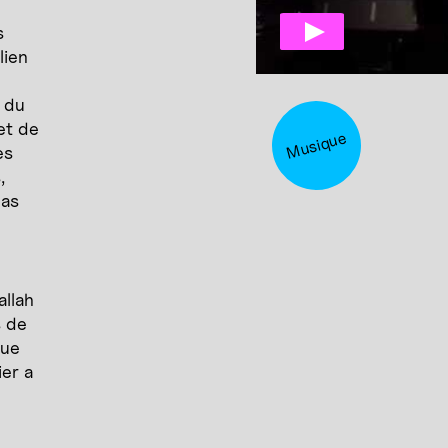
s
lien
s du
et de
Musique
es
,
pas
allah
s de
que
er a