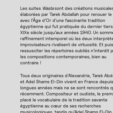
Les suites
Wasla
sont des créations musicale
élaborées par Tarek Abdallah pour renouer le 
avec l’Âge d’Or d’une fascinante tradition
égyptienne qui fut pratiquée du dernier tier
XIXe siècle jusqu’aux années 1940. Un somm
raffinement intemporel où les deux interprèt
improvisateurs rivalisent de virtuosité. Et puis
ressusciter les répertoires oubliés n’interdit 
les compositions contemporaines, bien au
contraire !
Tous deux originaires d’Alexandrie, Tarek Abd
et Adel Shams El-Din vivent en France depui
longues années mais ne se sont rencontrés 
récemment. Compositeur et oudiste, le premi
placé le vocabulaire de la tradition savante
égyptienne au cœur de ses recherches
musicologiques, tandis qu’Adel Shams El-Din,