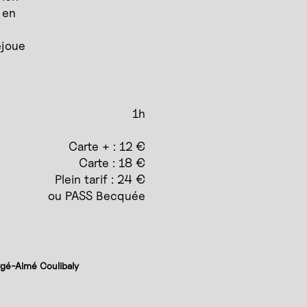
 en
éjoue
1h
Carte + : 12 €
Carte : 18 €
Plein tarif : 24 €
ou PASS Becquée
rgé-Aimé Coulibaly