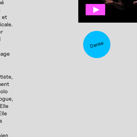
mé
a
 et
icale.
er
l
Danse
sage
tiste,
ment
solo
logue,
Elle
Elle
s
bien