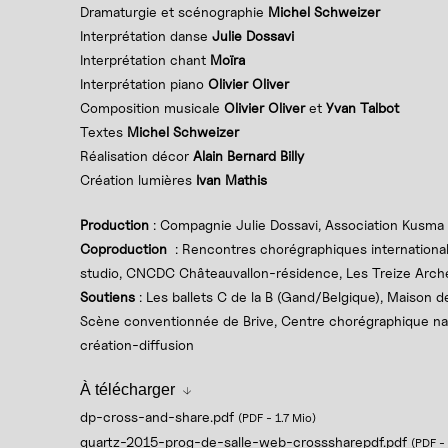
Dramaturgie et scénographie
Michel Schweizer
Interprétation danse
Julie Dossavi
Interprétation chant
Moïra
Interprétation piano
Olivier Oliver
Composition musicale
Olivier Oliver
et
Yvan Talbot
Textes
Michel Schweizer
Réalisation décor
Alain Bernard Billy
Création lumières
Ivan Mathis
Production
: Compagnie Julie Dossavi, Association Kusma
Coproduction
: Rencontres chorégraphiques international
studio, CNCDC Châteauvallon-résidence, Les Treize Arche
Soutiens
: Les ballets C de la B (Gand/Belgique), Maison d
Scène conventionnée de Brive, Centre chorégraphique nati
création-diffusion
À télécharger
dp-cross-and-share.pdf
(PDF
-
1.7 Mio
)
quartz-2015-prog-de-salle-web-crosssharepdf.pdf
(PDF
-