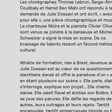
Les chorégraphes Thomas Lebrun, Serge-Ai
Coulibaly et Hamid Ben Mahi ont répondu à l
demande de Julie Dossavi et ont écrit, « avec
pour elle », une pièce chorégraphique et mus
La chanteuse Moïra et le pianiste Olivier Oliv
sont venus se joindre à la danseuse et Miche
Schweizer a signé la mise en scène. De ce
brassage de talents ressort un fécond métis
culturel.
Athlète de formation, née à Brest, devenue ar
Julie Dossavi est au cœur de ce questionne
identitaire dansé et offre le paradoxe d’un « 
en étant plusieurs sur scène ». Elle parle, dia
s’interroge, explique son projet… Elle chante. 
danse. Elle saisit Ravel et érotise son Boléro. 
se joue des parures. Elle défie les regards de
autres, leurs outrages et leurs rejets. Tantôt
encagoulée, tantôt emperruquée blonde ou 