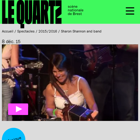
Accueil
Panneau de gestion des cookies
Menu
Accueil
/
Spectacles
/
2015/2016
/
Sharon Shannon and band
8 déc. 15
Musique